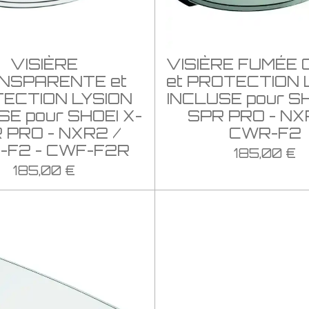
VISIÈRE
VISIÈRE FUMÉE 
NSPARENTE et
et PROTECTION 
ECTION LYSION
INCLUSE pour SH
SE pour SHOEI X-
SPR PRO - NX
 PRO - NXR2 /
CWR-F2
-F2 - CWF-F2R
185,00 €
185,00 €