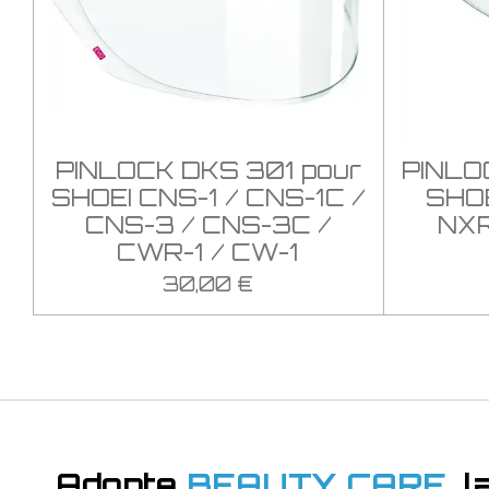
PINLOCK DKS 301 pour
PINLO
SHOEI CNS-1 / CNS-1C /
SHOE
CNS-3 / CNS-3C /
NXR
CWR-1 / CW-1
30,00 €
Adopte
BEAUTY CARE
, 