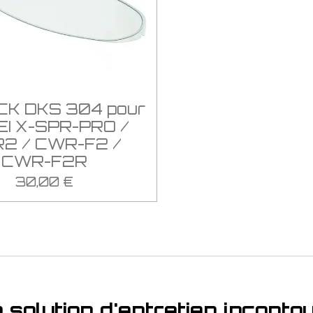
CK DKS 304 pour
I X-SPR-PRO /
2 / CWR-F2 /
CWR-F2R
30,00 €
la solution d'entretien incont