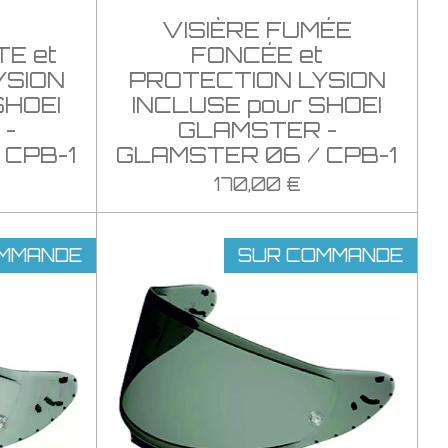
VISIÈRE FUMÉE
E et
FONCÉE et
YSION
PROTECTION LYSION
SHOEI
INCLUSE pour SHOEI
-
GLAMSTER -
 CPB-1
GLAMSTER 06 / CPB-1
170,00 €
MMANDE
SUR COMMANDE