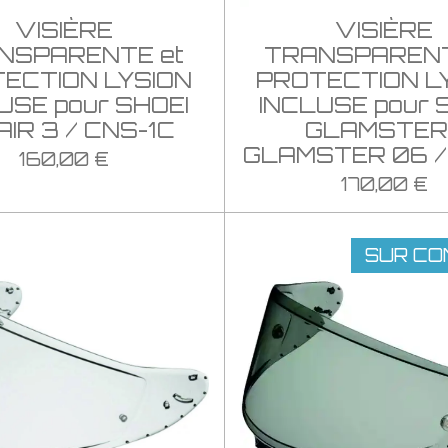
VISIÈRE
VISIÈRE
NSPARENTE et
TRANSPARENT
ECTION LYSION
PROTECTION L
USE pour SHOEI
INCLUSE pour 
AIR 3 / CNS-1C
GLAMSTER 
GLAMSTER 06 /
160,00 €
170,00 €
SUR CO