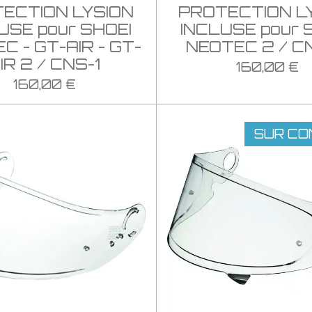
ECTION LYSION
PROTECTION L
USE pour SHOEI
INCLUSE pour 
C - GT-AIR - GT-
NEOTEC 2 / C
IR 2 / CNS-1
160,00 €
160,00 €
SUR CO