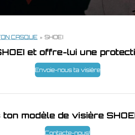
TON CASQUE
»
SHOEI
SHOEI et offre-lui une prote
Envoie-nous ta visière
 ton modèle de visière SHOE
Contacte-nous!