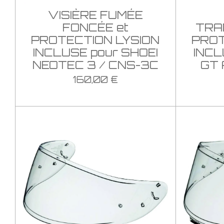
VISIÈRE FUMÉE
FONCÉE et
TRA
PROTECTION LYSION
PROT
INCLUSE pour SHOEI
INCL
NEOTEC 3 / CNS-3C
GT 
160,00 €