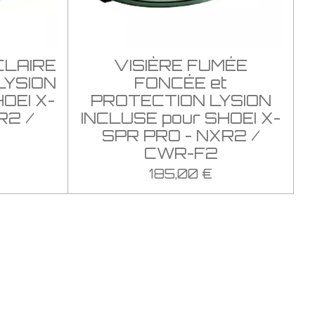
CLAIRE
VISIÈRE FUMÉE
LYSION
FONCÉE et
OEI X-
PROTECTION LYSION
R2 /
INCLUSE pour SHOEI X-
SPR PRO - NXR2 /
CWR-F2
185,00 €