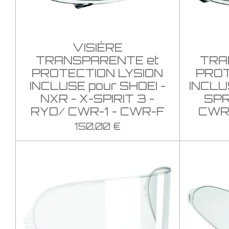
VISIÈRE
TRANSPARENTE et
TRA
PROTECTION LYSION
PROT
INCLUSE pour SHOEI -
INCLU
NXR - X-SPIRIT 3 -
SPR
RYD/ CWR-1 - CWR-F
CWR
150,00 €