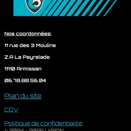
o
a
b
u
s
k
g
o
b
A
r
o
e
p
a
k
p
m
Nos coordonnées;
11 rue des 3 Moulins
Z.A La Peyrelade
11110 Armissan
06.78.88.56.04
Plan du site
CGV
Politique de confidentialité
© 2024 - 2026 LYSION