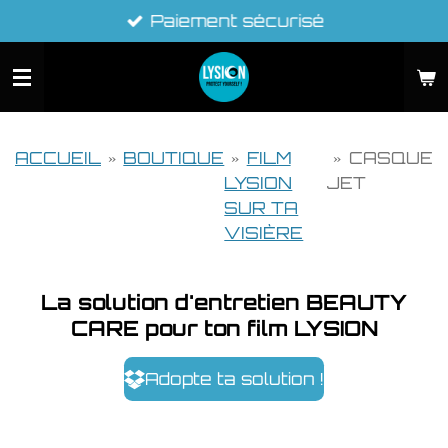
Paiement sécurisé
Passer
au
contenu
principal
ACCUEIL
»
BOUTIQUE
»
FILM
»
CASQUE
LYSION
JET
SUR TA
VISIÈRE
La solution d'entretien BEAUTY
CARE pour ton film LYSION
Adopte ta solution !