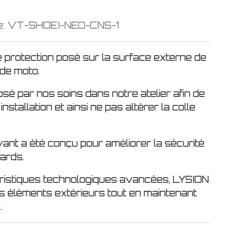
e:
VT-SHOEI-NEO-CNS-1
e protection posé sur la surface externe de
 de moto.
osé par nos soins dans notre atelier afin de
installation et ainsi ne pas altérer la colle
ant a été conçu pour améliorer la sécurité
tards.
ristiques technologiques avancées, LYSION
es éléments extérieurs tout en maintenant
.