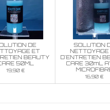
OLUTION DE
SOLUTION 
TTOYAGE ET
NETTOYAGE
TRETIEN BEAUTY
D'ENTRETIEN B
CARE 50ML
CARE 30mL 
MICROFIBR
19,90 €
16,90 €