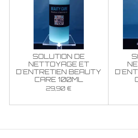
SOLUTION DE
S
NETTOYAGE ET
NE
D'ENTRETIEN BEAUTY
D'EN
CARE 100ML
29,90 €