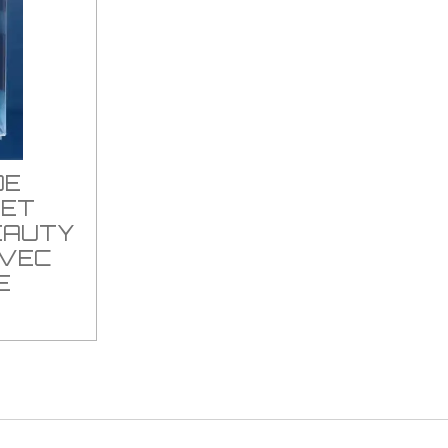
DE
 ET
EAUTY
AVEC
E