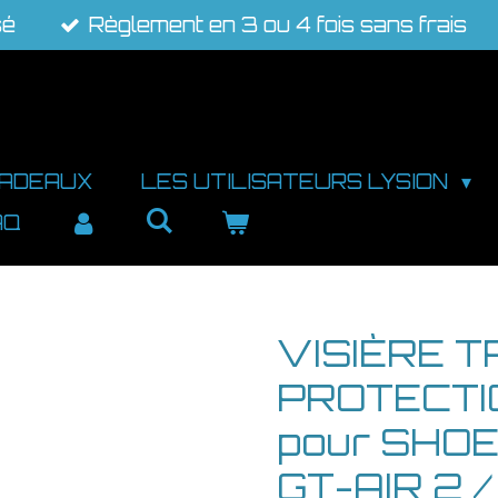
sé
Règlement en 3 ou 4 fois sans frais
CADEAUX
LES UTILISATEURS LYSION
AQ
VISIÈRE 
PROTECTI
pour SHOE
GT-AIR 2 /