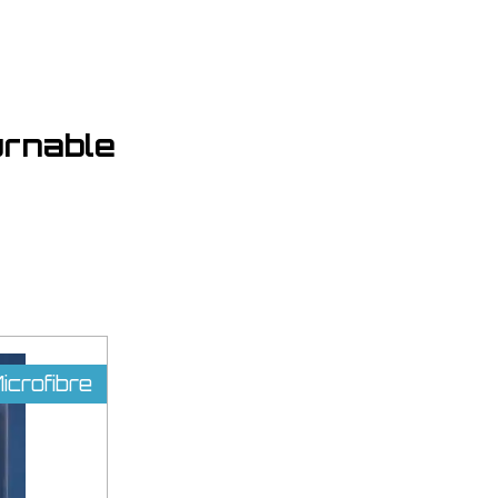
ournable
crofibre