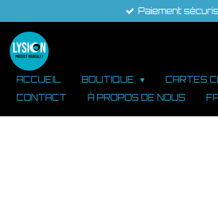
Paiement sécuri
Passer
au
contenu
principal
ACCUEIL
BOUTIQUE
CARTES 
CONTACT
À PROPOS DE NOUS
F