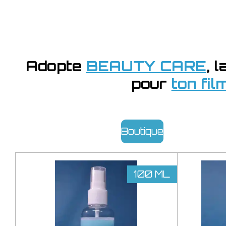
Adopte
BEAUTY CARE
, 
pour
ton fi
Boutique
100 ML