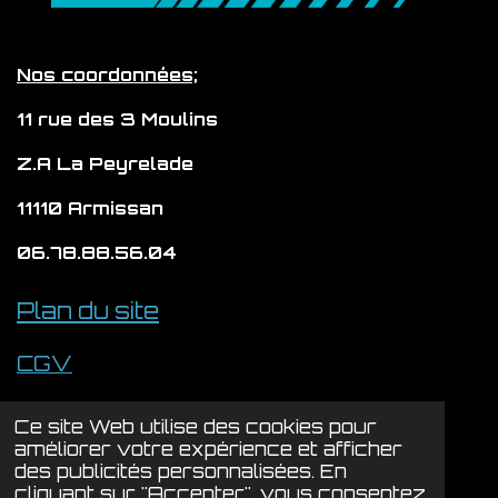
r
o
e
p
a
k
p
m
Nos coordonnées;
11 rue des 3 Moulins
Z.A La Peyrelade
11110 Armissan
06.78.88.56.04
Plan du site
CGV
Politique de confidentialité
Ce site Web utilise des cookies pour
© 2024 - 2026 LYSION
améliorer votre expérience et afficher
des publicités personnalisées. En
Propulsé par
Webador
cliquant sur "Accepter", vous consentez