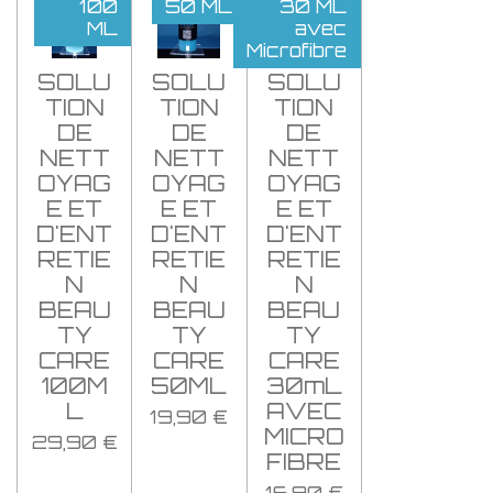
100
50 ML
30 ML
ML
avec
Microfibre
SOLU
SOLU
SOLU
TION
TION
TION
DE
DE
DE
NETT
NETT
NETT
OYAG
OYAG
OYAG
E ET
E ET
E ET
D'ENT
D'ENT
D'ENT
RETIE
RETIE
RETIE
N
N
N
BEAU
BEAU
BEAU
TY
TY
TY
CARE
CARE
CARE
100M
50ML
30mL
L
AVEC
19,90 €
MICRO
29,90 €
FIBRE
16,90 €