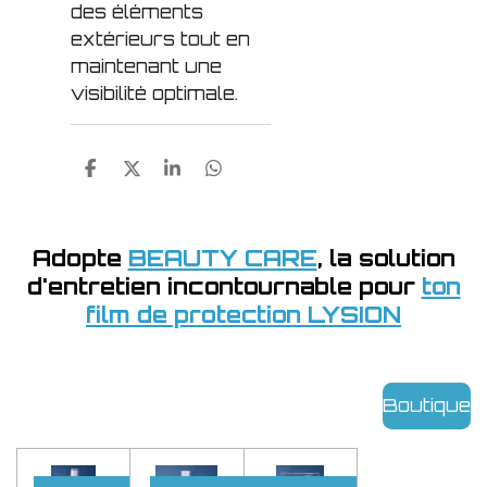
des éléments
extérieurs tout en
maintenant une
visibilité optimale.
P
P
P
P
a
a
a
a
r
r
r
r
t
t
t
t
a
a
a
a
Adopte
BEAUTY CARE
, la solution
g
g
g
g
d'entretien incontournable pour
ton
e
e
e
e
r
r
r
r
film de protection LYSION
Boutique