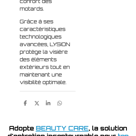
confort des
motards.
Grâce à ses
caractéristiques
technologiques
avancées, LYSION
protège la visière
des éléments
extérieurs tout en
maintenant une
visibilité optimale.
P
P
P
P
a
a
a
a
r
r
r
r
t
t
t
t
a
a
a
a
Adopte
BEAUTY CARE
, la solution
g
g
g
g
d'entretien incontournable pour
ton