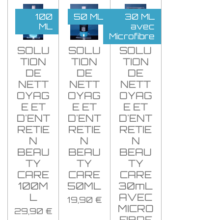
100
50 ML
30 ML
ML
avec
Microfibre
SOLU
SOLU
SOLU
TION
TION
TION
DE
DE
DE
NETT
NETT
NETT
OYAG
OYAG
OYAG
E ET
E ET
E ET
D'ENT
D'ENT
D'ENT
RETIE
RETIE
RETIE
N
N
N
BEAU
BEAU
BEAU
TY
TY
TY
CARE
CARE
CARE
100M
50ML
30mL
L
AVEC
19,90 €
MICRO
29,90 €
FIBRE