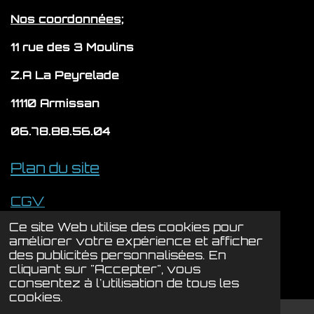
m
Nos coordonnées;
11 rue des 3 Moulins
Z.A La Peyrelade
11110 Armissan
06.78.88.56.04
Plan du site
CGV
Ce site Web utilise des cookies pour
Politique de confidentialité
améliorer votre expérience et afficher
© 2024 - 2026 LYSION
des publicités personnalisées. En
cliquant sur "Accepter", vous
Propulsé par
Webador
consentez à l'utilisation de tous les
cookies.