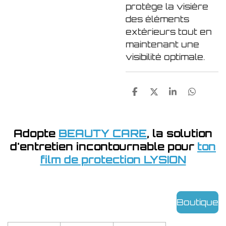
protège la visière
des éléments
extérieurs tout en
maintenant une
visibilité optimale.
P
P
P
P
a
a
a
a
r
r
r
r
t
t
t
t
a
a
a
a
Adopte
BEAUTY CARE
, la solution
g
g
g
g
d'entretien incontournable pour
ton
e
e
e
e
r
r
r
r
film de protection LYSION
Boutique