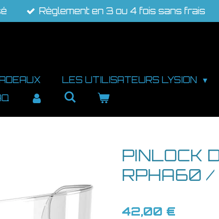
sé
Règlement en 3 ou 4 fois sans frais
CADEAUX
LES UTILISATEURS LYSION
AQ
PINLOCK D
RPHA60 /
42,00 €