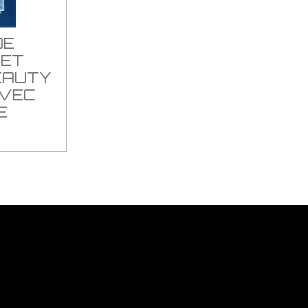
DE
 ET
EAUTY
AVEC
E