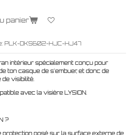
u panier
e:
PLK-DKS602-HJC-HJ47
ran intérieur spécialement conçu pour
 de ton casque de s'embuer
, et donc de
e visibilité.
patible avec la visière LYSION.
N ?
e protection posé sur la surface externe de