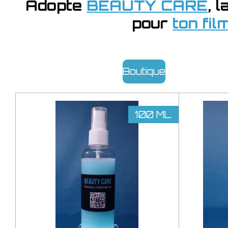
Adopte
BEAUTY CARE
, 
pour
ton fi
Boutique
100 ML