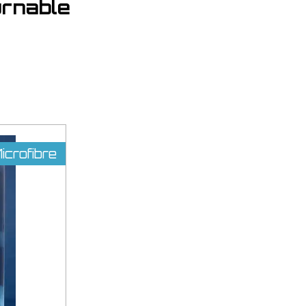
urnable
crofibre