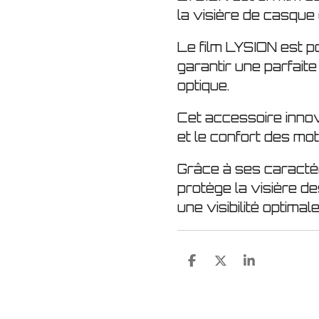
la visière de casque
Le film LYSION est p
garantir une parfaite 
optique.
Cet accessoire innov
et le confort des mo
Grâce à ses caracté
protège la visière d
une visibilité optimale
P
P
P
a
a
a
r
r
r
t
t
t
a
a
a