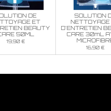
OLUTION DE
SOLUTION 
TTOYAGE ET
NETTOYAGE
TRETIEN BEAUTY
D'ENTRETIEN B
CARE 50ML
CARE 30mL 
MICROFIBR
19,90 €
16,90 €