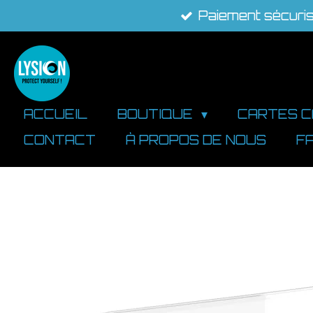
Paiement sécuri
Passer
au
contenu
principal
ACCUEIL
BOUTIQUE
CARTES 
CONTACT
À PROPOS DE NOUS
F