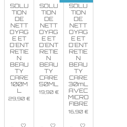
SOLU
SOLU
SOLU
TION
TION
TION
DE
DE
DE
NETT
NETT
NETT
OYAG
OYAG
OYAG
E ET
E ET
E ET
D'ENT
D'ENT
D'ENT
RETIE
RETIE
RETIE
N
N
N
BEAU
BEAU
BEAU
TY
TY
TY
CARE
CARE
CARE
100M
50ML
30mL
L
AVEC
19,90 €
MICRO
29,90 €
FIBRE
16,90 €
Ajouter au panier
Ajouter au panier
Ajouter au panier