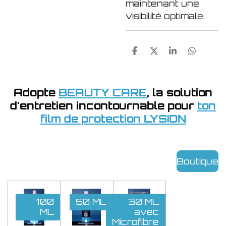
maintenant une
visibilité optimale.
P
P
P
P
a
a
a
a
r
r
r
r
t
t
t
t
a
a
a
a
Adopte
BEAUTY CARE
, la solution
g
g
g
g
d'entretien incontournable pour
ton
e
e
e
e
r
r
r
r
film de protection LYSION
Boutique
100
50 ML
30 ML
ML
avec
Microfibre