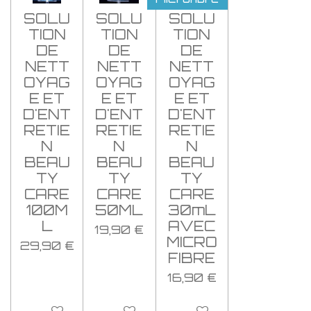
SOLU
SOLU
SOLU
TION
TION
TION
DE
DE
DE
NETT
NETT
NETT
OYAG
OYAG
OYAG
E ET
E ET
E ET
D'ENT
D'ENT
D'ENT
RETIE
RETIE
RETIE
N
N
N
BEAU
BEAU
BEAU
TY
TY
TY
CARE
CARE
CARE
100M
50ML
30mL
L
AVEC
19,90 €
MICRO
29,90 €
FIBRE
16,90 €
Ajouter au panier
Ajouter au panier
Ajouter au panier