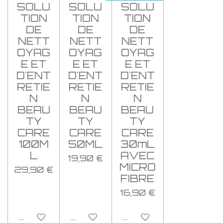
SOLU
SOLU
SOLU
TION
TION
TION
DE
DE
DE
NETT
NETT
NETT
OYAG
OYAG
OYAG
E ET
E ET
E ET
D'ENT
D'ENT
D'ENT
RETIE
RETIE
RETIE
N
N
N
BEAU
BEAU
BEAU
TY
TY
TY
CARE
CARE
CARE
100M
50ML
30mL
L
AVEC
19,90 €
MICRO
29,90 €
FIBRE
16,90 €
Ajouter au panier
Ajouter au panier
Ajouter au panier