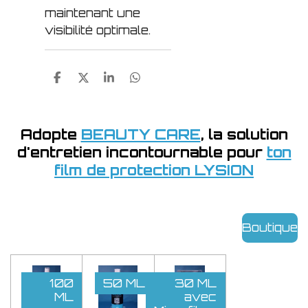
maintenant une
visibilité optimale.
P
P
P
P
a
a
a
a
r
r
r
r
t
t
t
t
a
a
a
a
Adopte
BEAUTY CARE
, la solution
g
g
g
g
d'entretien incontournable pour
ton
e
e
e
e
r
r
r
r
film de protection LYSION
Boutique
100
50 ML
30 ML
ML
avec