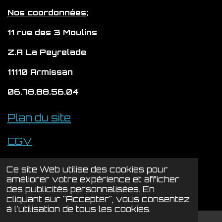
m
Nos coordonnées;
11 rue des 3 Moulins
Z.A La Peyrelade
11110 Armissan
06.78.88.56.04
Plan du site
CGV
Politique de confidentialité
Ce site Web utilise des cookies pour
© 2024 - 2026 LYSION
améliorer votre expérience et afficher
des publicités personnalisées. En
Propulsé par
Webador
cliquant sur "Accepter", vous consentez
à l'utilisation de tous les cookies.