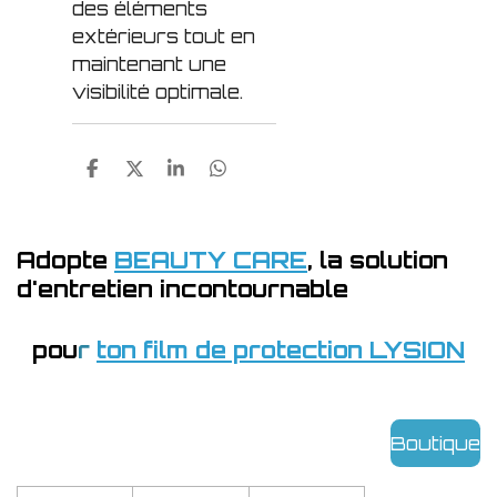
des éléments
extérieurs tout en
maintenant une
visibilité optimale.
P
P
P
P
a
a
a
a
r
r
r
r
t
t
t
t
a
a
a
a
Adopte
BEAUTY CARE
,
la solution
g
g
g
g
d'entretien incontournable
e
e
e
e
r
r
r
r
pou
r
ton film de protection LYSION
Boutique