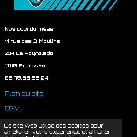
k
g
o
b
A
r
o
e
p
a
k
p
m
Nos coordonnées;
11 rue des 3 Moulins
Z.A La Peyrelade
11110 Armissan
06.78.88.56.04
Plan du site
CGV
Politique de confidentialité
Ce site Web utilise des cookies pour
© 2024 - 2026 LYSION
améliorer votre expérience et afficher