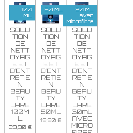
100
50 ML
30 ML
ML
avec
Microfibre
SOLU
SOLU
SOLU
TION
TION
TION
DE
DE
DE
NETT
NETT
NETT
OYAG
OYAG
OYAG
E ET
E ET
E ET
D'ENT
D'ENT
D'ENT
RETIE
RETIE
RETIE
N
N
N
BEAU
BEAU
BEAU
TY
TY
TY
CARE
CARE
CARE
100M
50ML
30mL
L
AVEC
19,90 €
MICRO
29,90 €
FIBRE