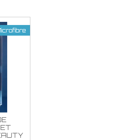
crofibre
DE
 ET
EAUTY