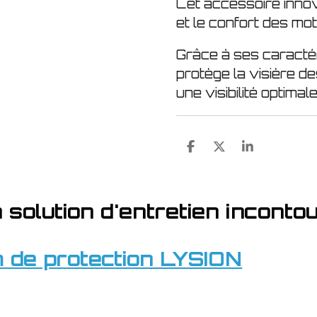
Cet accessoire innov
et le confort des mo
Grâce à ses caracté
protège la visière d
une visibilité optimale
P
P
P
a
a
a
r
r
r
t
t
t
a
a
a
a solution d'entretien inconto
g
g
g
e
e
e
r
r
r
lm de protection LYSION