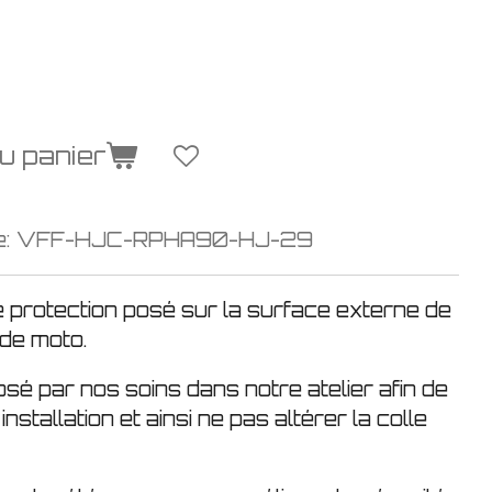
u panier
e:
VFF-HJC-RPHA90-HJ-29
e protection posé sur la surface externe de
 de moto.
osé par nos soins dans notre atelier afin de
installation et ainsi ne pas altérer la colle