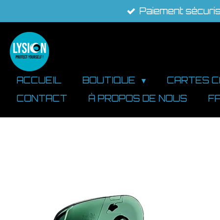
Paiement sécuri
Passer
au
contenu
principal
ACCUEIL
BOUTIQUE
CARTES 
CONTACT
À PROPOS DE NOUS
F