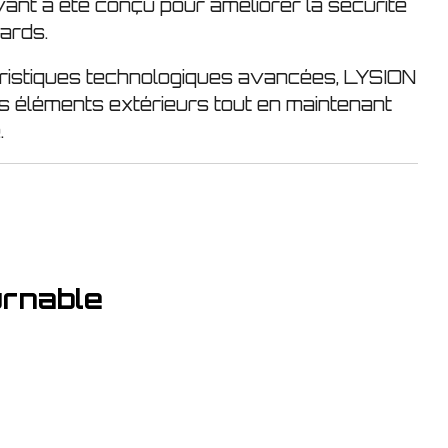
ant a été conçu pour améliorer la sécurité
tards.
ristiques technologiques avancées, LYSION
es éléments extérieurs tout en maintenant
.
urnable