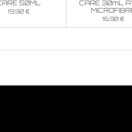
CARE 50ML
CARE 30mL 
MICROFIBR
19,90 €
16,90 €