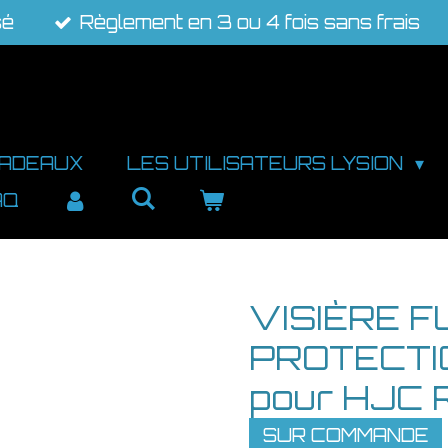
sé
Règlement en 3 ou 4 fois sans frais
CADEAUX
LES UTILISATEURS LYSION
AQ
VISIÈRE F
PROTECTI
pour HJC 
SUR COMMANDE