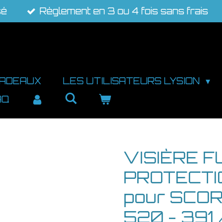
sé
Règlement en 3 ou 4 fois sans frais
CADEAUX
LES UTILISATEURS LYSION
AQ
VISIÈRE F
PROTECTI
pour SCORP
520 - 391 