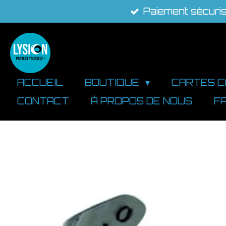
Paiement sécuri
Passer
au
contenu
principal
ACCUEIL
BOUTIQUE
CARTES 
CONTACT
À PROPOS DE NOUS
F