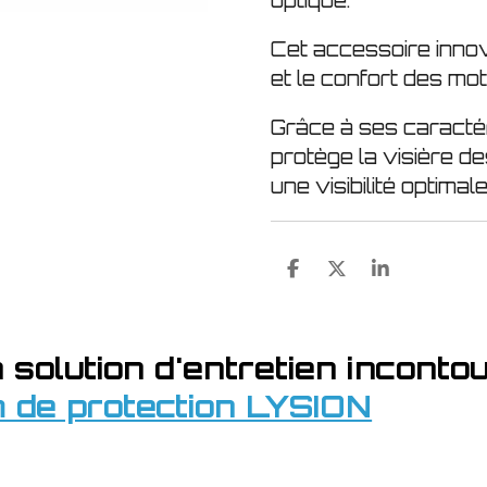
optique.
Cet accessoire innov
et le confort des mo
Grâce à ses caracté
protège la visière d
une visibilité optimale
P
P
P
a
a
a
r
r
r
t
t
t
a
a
a
la solution d'entretien inconto
g
g
g
e
e
e
lm de protection LYSION
r
r
r