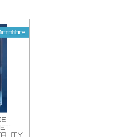
crofibre
DE
 ET
EAUTY