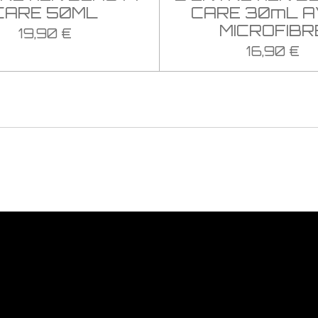
CARE 50ML
CARE 30mL 
MICROFIBR
19,90 €
16,90 €