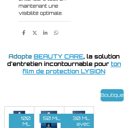
maintenant une
visibilité optimale.
P
P
P
P
a
a
a
a
r
r
r
r
t
t
t
t
a
a
a
a
Adopte
BEAUTY CARE
, la solution
g
g
g
g
d'entretien incontournable pour
ton
e
e
e
e
r
r
r
r
film de protection LYSION
Boutique
100
50 ML
30 ML
ML
avec