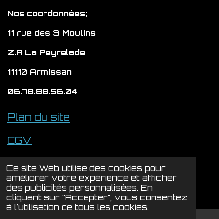
m
Nos coordonnées;
11 rue des 3 Moulins
Z.A La Peyrelade
11110 Armissan
06.78.88.56.04
Plan du site
CGV
Politique de confidentialité
Ce site Web utilise des cookies pour
© 2024 - 2026 LYSION
améliorer votre expérience et afficher
des publicités personnalisées. En
Propulsé par
Webador
cliquant sur "Accepter", vous consentez
à l'utilisation de tous les cookies.