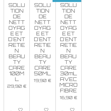
SOLU
SOLU
SOLU
TION
TION
TION
DE
DE
DE
NETT
NETT
NETT
OYAG
OYAG
OYAG
E ET
E ET
E ET
D'ENT
D'ENT
D'ENT
RETIE
RETIE
RETIE
N
N
N
BEAU
BEAU
BEAU
TY
TY
TY
CARE
CARE
CARE
100M
50ML
30mL
L
AVEC
19,90 €
MICRO
29,90 €
FIBRE
16,90 €
Ajouter au panier
Ajouter au panier
Ajouter au panier