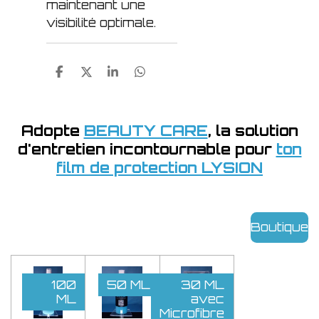
maintenant une
visibilité optimale.
P
P
P
P
a
a
a
a
r
r
r
r
t
t
t
t
a
a
a
a
Adopte
BEAUTY CARE
, la solution
g
g
g
g
d'entretien incontournable pour
ton
e
e
e
e
r
r
r
r
film de protection LYSION
Boutique
100
50 ML
30 ML
ML
avec
Microfibre