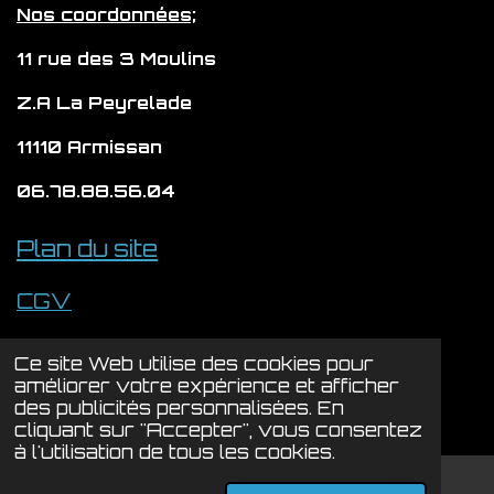
m
Nos coordonnées;
11 rue des 3 Moulins
Z.A La Peyrelade
11110 Armissan
06.78.88.56.04
Plan du site
CGV
Politique de confidentialité
Ce site Web utilise des cookies pour
© 2024 - 2026 LYSION
améliorer votre expérience et afficher
des publicités personnalisées. En
Propulsé par
Webador
cliquant sur "Accepter", vous consentez
à l'utilisation de tous les cookies.