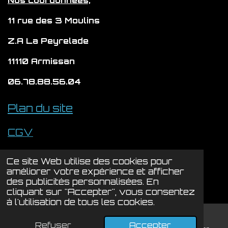
11 rue des 3 Moulins
Z.A La Peyrelade
11110 Armissan
06.78.88.56.04
Plan du site
CGV
Politique de confidentialité
Ce site Web utilise des cookies pour
© 2024 - 2026 LYSION
améliorer votre expérience et afficher
des publicités personnalisées. En
Propulsé par
Webador
cliquant sur "Accepter", vous consentez
à l'utilisation de tous les cookies.
Refuser
Accepter