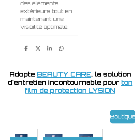
des éléments
extérieurs tout en
maintenant une
visibilité optimale.
P
P
P
P
a
a
a
a
r
r
r
r
t
t
t
t
a
a
a
a
Adopte
BEAUTY CARE
, la solution
g
g
g
g
d'entretien incontournable pour
ton
e
e
e
e
r
r
r
r
film de protection LYSION
Boutique