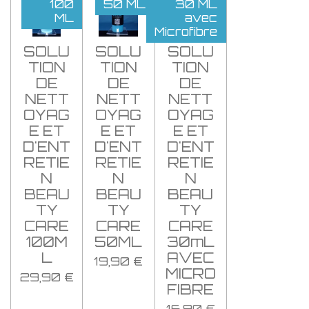
100
50 ML
30 ML
ML
avec
Microfibre
SOLU
SOLU
SOLU
TION
TION
TION
DE
DE
DE
NETT
NETT
NETT
OYAG
OYAG
OYAG
E ET
E ET
E ET
D'ENT
D'ENT
D'ENT
RETIE
RETIE
RETIE
N
N
N
BEAU
BEAU
BEAU
TY
TY
TY
CARE
CARE
CARE
100M
50ML
30mL
L
AVEC
19,90 €
MICRO
29,90 €
FIBRE
16,90 €